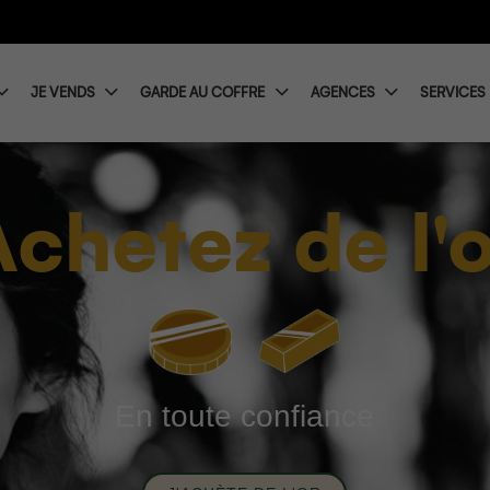
JE VENDS
GARDE AU COFFRE
AGENCES
SERVICES
Achetez de l'o
En toute confiance