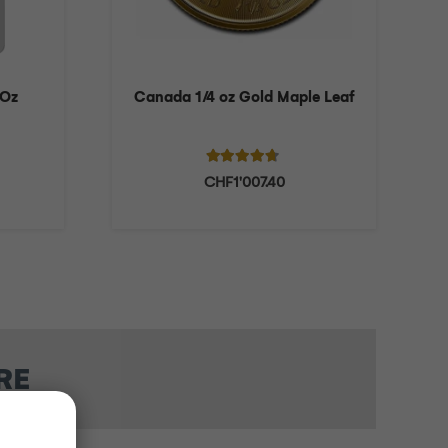
 Oz
Canada 1/4 oz Gold Maple Leaf
5
Note
4.50
sur 5
CHF
1'007.40
RE