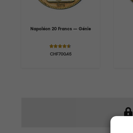
Napoléon 20 Francs – Génie
Note
4.40
sur 5
CHF
700.45