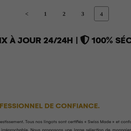
<
1
2
3
4
X À JOUR 24/24H |
100% SÉC
OFESSIONNEL DE CONFIANCE.
vestissement. Tous nos lingots sont certifiés « Swiss Made » et co
té irréprochable. Nous proposons une large sélection de monnaies 