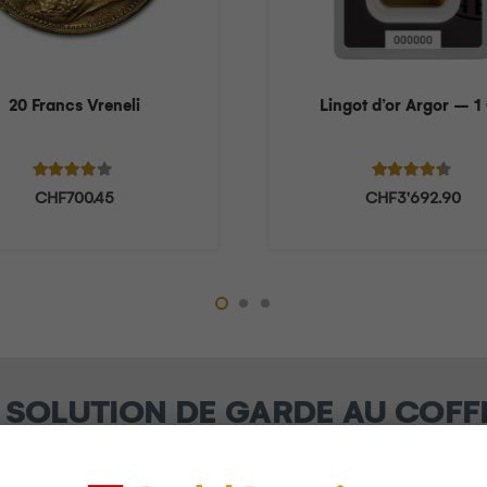
20 Francs Vreneli
Lingot d’or Argor – 1
Note
3.71
sur 5
Note
4.27
sur 
CHF
700.45
CHF
3'692.90
SOLUTION DE GARDE AU COFF