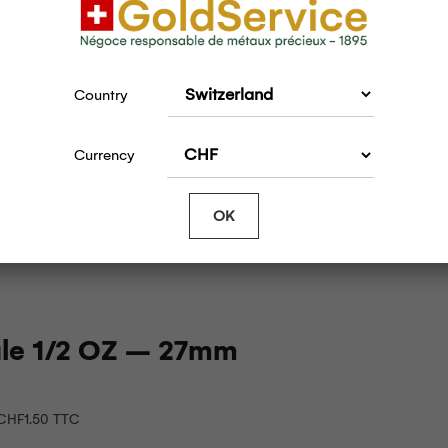
Country
Currency
OK
le 1/2 OZ – 27mm
CHF
1.50
TTC