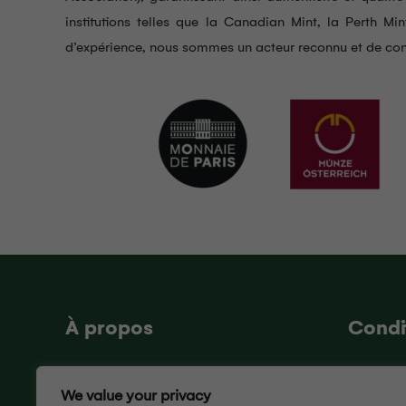
institutions telles que la Canadian Mint, la Perth Mi
d’expérience, nous sommes un acteur reconnu et de co
À propos
Condi
Qui sommes-nous ?
Conditio
We value your privacy
Nous contacter
RGPD