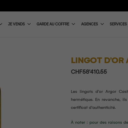
JE VENDS
GARDE AU COFFRE
AGENCES
SERVICES
LINGOT D’OR
CHF
58'410.55
Les lingots d’or Argor Cas
hermétique. En revanche, il
certificat d’authenticité.
À noter : pour des raisons de