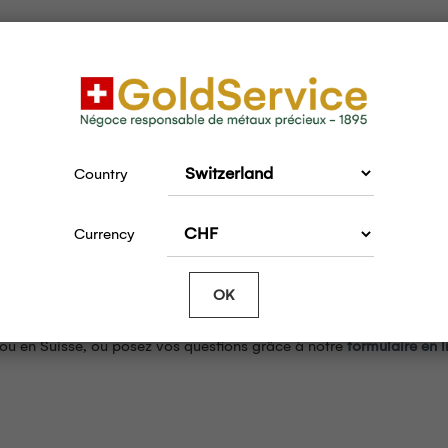
Country
Currency
entaires sur les lingots d’or Argor ?
OK
ou en Suisse, ou posez vos questions grâce à notre
formulaire en l