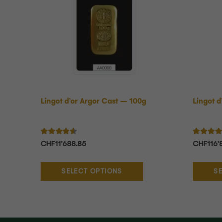
Lingot d’or Argor Cast – 100g
Lingot d
Note
4.33
sur 5
Note
5.
CHF
11'688.85
CHF
116'
SELECT OPTIONS
S