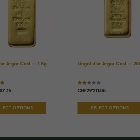
’or Argor Cast – 1 Kg
Lingot d’or Argor Cast – 25
00
sur 5
Note
2.00
sur 5
801.15
CHF
29'211.05
ELECT OPTIONS
SELECT OPTIONS