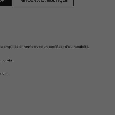
ION
RETOUR À LA BOUTIQUE
ampillés et remis avec un certificat d’authenticité.
 pureté.
ment.