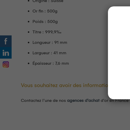
Origine : Suisse
Or fin : 500g
Poids : 500g
Titre : 999,9‰
Longueur : 91 mm
Largueur : 41 mm
Épaisseur : 7,6 mm
Vous souhaitez avoir des informations supplém
Contactez l’une de nos
agences d’achat
d’or en France 