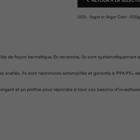
RETOUR À LA SÉLÉCT
UGS:
lingot or Argor Cast - 500g
lés de façon hermétique. En revanche, ils sont systématiquement est
as scellés, ils sont néanmoins estampillés et garantis à 999,9‰ de
 argent et en platine pour répondre à tous vos besoins d’investisse