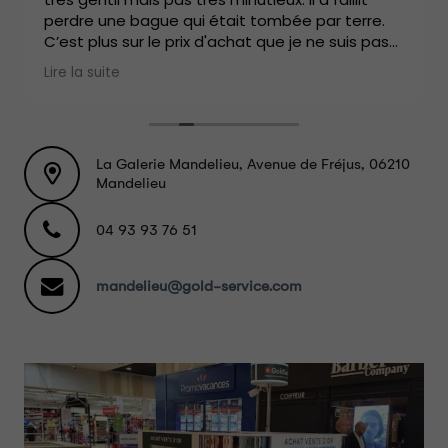
perdre une bague qui était tombée par terre.
C’est plus sur le prix d'achat que je ne suis pas
satisfaite, heureusement qu’une passante m’a
Lire la suite
prévenue, 20€ de moins le gramme d'or 18
carats ! Au centre ville, ils sont plus sérieux et
plus généreux, j’y ai vendu mes bijoux du coup.
La Galerie Mandelieu, Avenue de Fréjus, 06210
Mandelieu
04 93 93 76 51
mandelieu@gold-service.com