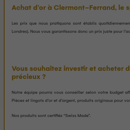
Personne très agréable et
Mehdi , nous
Achat d’or à Clermont-Ferrand, le 
compétente je recommande Medhi
bien expliqu
pour la vent
fait preuve 
Les prix que nous pratiquons sont établis quotidiennemen
professionn
Lire la suite
Londres). Nous vous garantissons donc un prix juste pour l’ac
qui ne gâte pas de nos jours … à
recommand
Vous souhaitez investir et acheter d
précieux ?
Notre équipe pourra vous conseiller selon votre budget afi
Pièces et lingots d’or et d’argent, produits originaux pour v
Nos produits sont certifiés “Swiss Made”.