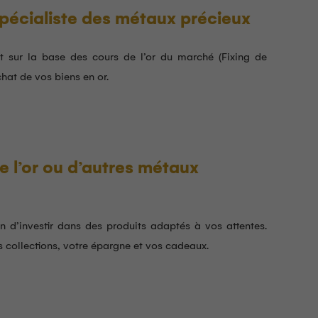
 a très bien reçu et très
Excellent accueil.
spécialiste des métaux précieux
é lors de notre entretien
e de pièces d’argent , il a
d’un très bon
t sur la base des cours de l’or du marché (Fixing de
alisme avec gentillesse ce
hat de vos biens en or.
er
e l’or ou d’autres métaux
n d’investir dans des produits adaptés à vos attentes.
os collections, votre épargne et vos cadeaux.