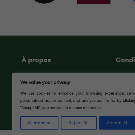
À propos
Condi
Qui sommes-nous ?
Conditio
We value your privacy
Nous contacter
RGPD
Actualités
FAQ
We use cookies to enhance your browsing experience, serv
personalised ads or content, and analyse our traffic. By clickin
Recrutement
Taxes et 
"Accept All", you consent to our use of cookies.
Customise
Reject All
Accept All