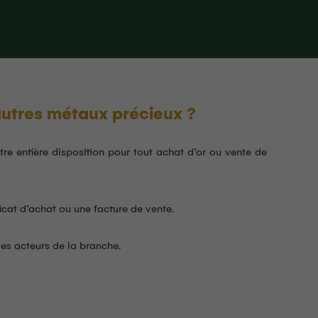
autres métaux précieux ?
re entière disposition pour tout achat d’or ou vente de
ficat d’achat ou une facture de vente.
es acteurs de la branche.
MOND Yvan
Jonathan Gues
llet 2026
24 Juin 2026