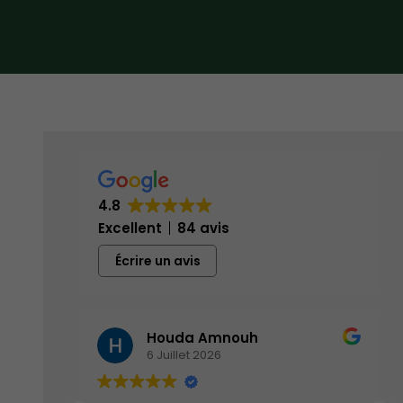
4.8
Excellent
84 avis
Écrire un avis
Houda Amnouh
6 Juillet 2026