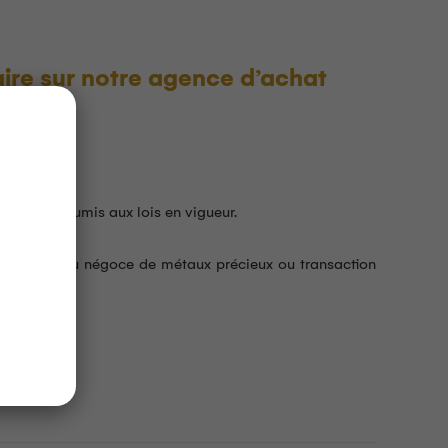
ire sur notre agence d’achat
ci.
ansaction.
paiement soumis aux lois en vigueur.
 relative au négoce de métaux précieux ou transaction