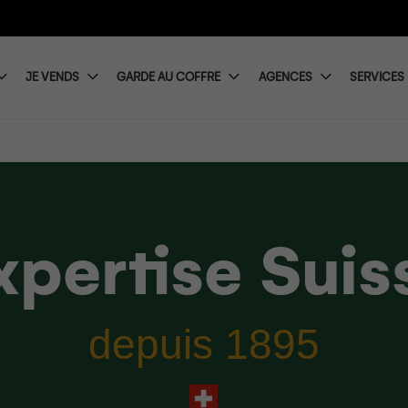
JE VENDS
GARDE AU COFFRE
AGENCES
SERVICES
xpertise Suis
depuis 1895