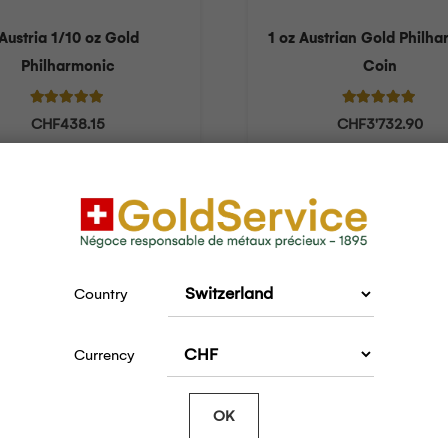
Austria 1/10 oz Gold
1 oz Austrian Gold Philh
Philharmonic
Coin
Note
5.00
sur 5
Note
5.00
sur
CHF
438.15
CHF
3'732.90
Country
Currency
OK