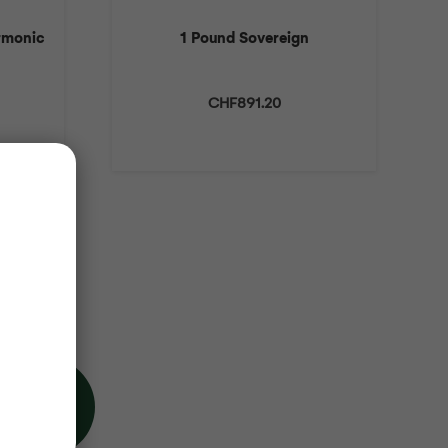
armonic
1 Pound Sovereign
CHF
891.20
 5