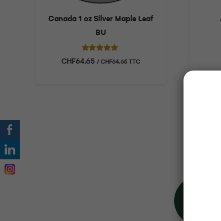
f
Canada 1 oz Silver Maple Leaf
BU
Note
4.56
sur 5
CHF
64.65
/
CHF
64.65
TTC