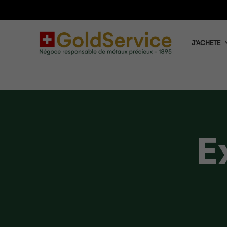
J’ACHETE
E