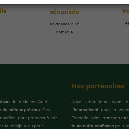
Livraison
ls
Vo
sécurisée
e
en agence ou à
domicile
Nos partenaires
aleurs
de la Maison Gold
Nous travaillons avec
e de métaux précieux.
Ces
l’international
pour la vente
quotidien, pour proposer à nos
Fonderie, Mint, transporteurs
e leurs bijoux ou pour
toute notre confiance
pour sa