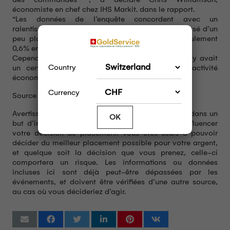
économiste en chef chez IHS Markit. dans le rapport.
“Les données de l’enquête concordent avec un
ralentissement de la croissance du PIB, qui est passé d’un
peu plus de 2% en janvier à une analyse de seulement
0,6% en février”, a-t-il ajouté.
Cependant, Williamson a également déclaré qu’il y avait
Country
un certain optimisme quant à la reprise de l’activité
économique plus tard dans l’année.
Currency
Source Kitco
Avertissement : Tous les articles publiés ici le sont dans un
OK
but d’information. Ils ne peuvent en aucun cas influencer
votre décision de placement. Vous êtes seuls à pouvoir
décider du meilleur placement possible pour votre argent,
et quelque soit la décision que vous prenez, celle-ci
comportera un risque. Les informations ou données
incluses ici sont déjà peut-être dépassées par les
événements, et doivent être vérifiées d’une autre source,
au cas où vous décideriez d’agir.