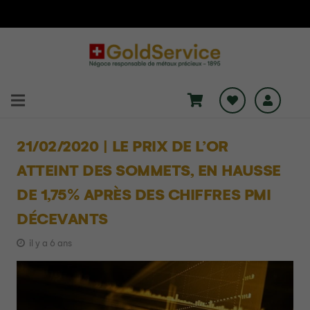
21/02/2020 | LE PRIX DE L’OR
ATTEINT DES SOMMETS, EN HAUSSE
DE 1,75% APRÈS DES CHIFFRES PMI
DÉCEVANTS
il y a 6 ans