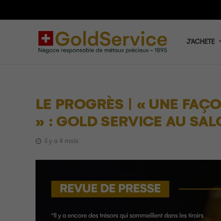
J’ACHETE
LE PROGRÈS | « UNE FAÇ
» : GOLD SERVICE AU SA
il y a 4 mois