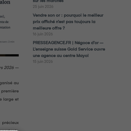
sur les marchés
25 juin 2026
Vendre son or : pourquoi le meilleur
prix affiché n’est pas toujours la
meilleure offre ?
16 juin 2026
PRESSEAGENCE.FR | Négoce d’or –
L’enseigne suisse Gold Service ouvre
une agence au centre Mayol
15 juin 2026
rs 2026 –
rganisé au
a première
e large et
x précieux
importante