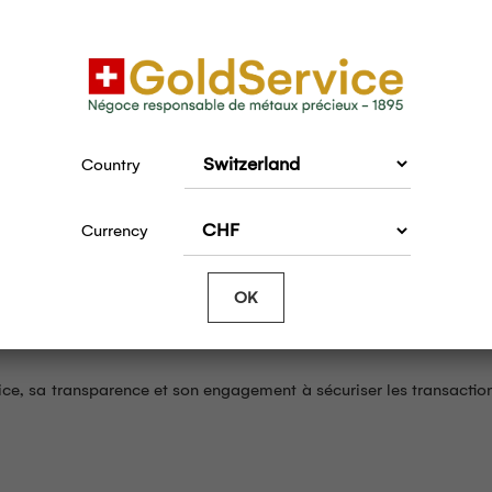
urs de l’or sur le comportement des clients :
, permettant de créer du pouvoir d’achat.
Country
(pièces et lingots), considéré comme valeur refuge dans un contexte
Currency
’achat et la revente, Yann Bouillonnec précise : « Il est conse
OK
s et de ne pas vendre aux personnes itinérantes… Chez Gold Serv
 estimation gratuite des biens. »
ice, sa transparence et son engagement à sécuriser les transactio