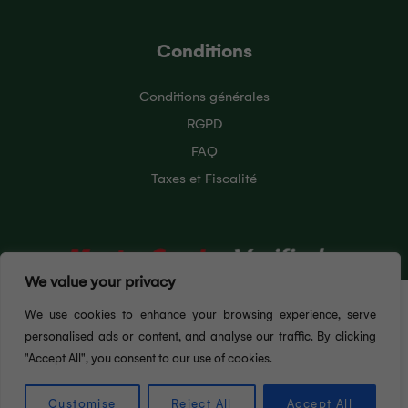
Conditions
Conditions générales
RGPD
FAQ
Taxes et Fiscalité
We value your privacy
Pour vous offrir la meilleure expérience utilisateur
We use cookies to enhance your browsing experience, serve
possible, ce site Web utilise des cookies. En
continuant à naviguer sur ce site, vous acceptez
personalised ads or content, and analyse our traffic. By clicking
notre utilisation des cookies. Pour en savoir plus sur
"Accept All", you consent to our use of cookies.
J'ACCEPTE
les cookies que nous utilisons, consultez notre
politique de confidentialité. Vous pouvez désactiver
Customise
Reject All
Accept All
© 2026 Gold Service
les cookies à tout moment dans les paramètres de