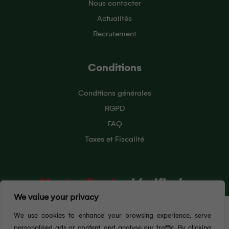
Nous contacter
Actualités
Recrutement
Conditions
Conditions générales
RGPD
FAQ
Taxes et Fiscalité
We value your privacy
Pour vous offrir la meilleure expérience utilisateur
We use cookies to enhance your browsing experience, serve
possible, ce site Web utilise des cookies. En
continuant à naviguer sur ce site, vous acceptez
personalised ads or content, and analyse our traffic. By clicking