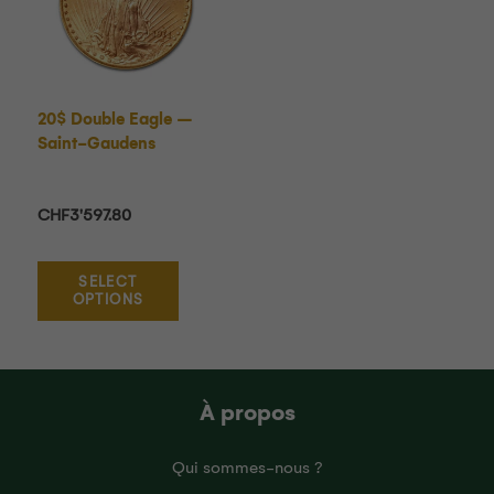
20$ Double Eagle –
Saint-Gaudens
CHF
3'597.80
SELECT
OPTIONS
À propos
Qui sommes-nous ?