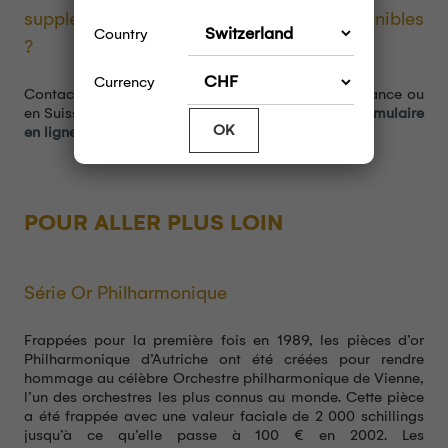
supplémentaires sur nos pièces d’or disponibles
Country
?
Currency
Contactez l’une de nos
agences d’achat
d’or en France ou
en Suisse, ou posez vos questions grâce à notre
formulaire
OK
en ligne.
POUR ALLER PLUS LOIN
Série Or Philharmonique
Frappées pour la première fois en 1989, les pièces d’or
Philharmonique d’Autriche ont été créées pour rendre
hommage au célèbre Orchestre philharmonique de Vienne,
l’un des orchestres les plus connus au monde. Cette pièce
a été frappée avec une valeur faciale de 2 000 schillings
jusqu’à ce qu’elle passe à 100 € en 2002. Les