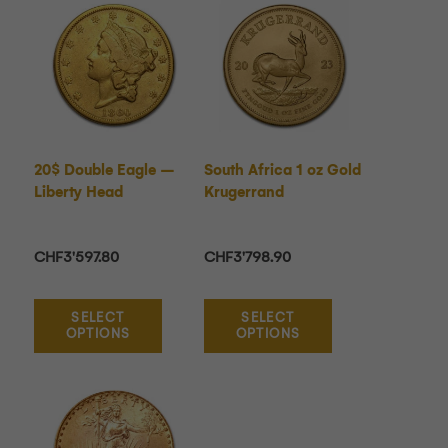
20$ Double Eagle –
South Africa 1 oz Gold
Liberty Head
Krugerrand
CHF
3'597.80
CHF
3'798.90
SELECT
SELECT
OPTIONS
OPTIONS