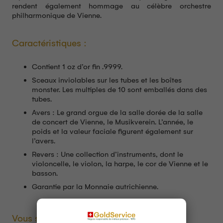
rendent également hommage au célèbre orchestre
philharmonique de Vienne.
Caractéristiques :
Contient 1 oz d’or fin .9999.
Sceaux inviolables sur les tubes et les boîtes
monster. Les multiples de 10 sont emballés dans des
tubes.
Avers : Le grand orgue de la salle dorée de la salle
de concert de Vienne, le Musikverein. L’année, le
poids et la valeur faciale figurent également sur
l’avers.
Revers : Une collection d’instruments, dont le
violoncelle, le violon, la harpe, le cor de Vienne et le
basson.
Garantie par la Monnaie autrichienne.
Vous souhaitez avoir des informations