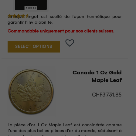
Chaque lingot est scellé de façon hermétique pour
Note
4.33
sur 5
garantir l’inviolabilité.
Commandable uniquement pour nos clients suisses.
SELECT OPTIONS
Canada 1 Oz Gold
Maple Leaf
CHF
3'731.85
La pièce d’or 1 Oz Maple Leaf est considérée comme
l’une des plus belles pièces d’or du monde, séduisant à