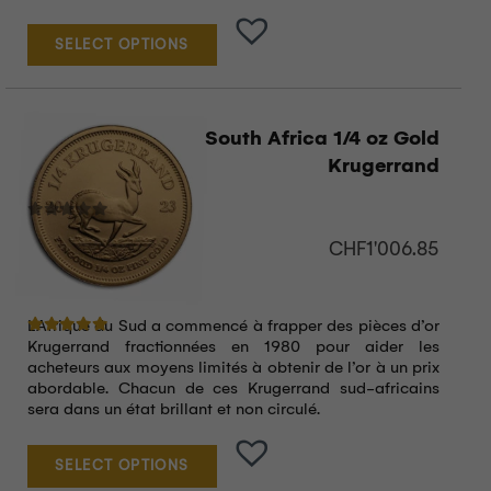
SELECT OPTIONS
South Africa 1/4 oz Gold
Krugerrand
CHF
1'006.85
L’Afrique du Sud a commencé à frapper des pièces d’or
Note
5.00
sur 5
Krugerrand fractionnées en 1980 pour aider les
acheteurs aux moyens limités à obtenir de l’or à un prix
abordable. Chacun de ces Krugerrand sud-africains
sera dans un état brillant et non circulé.
SELECT OPTIONS