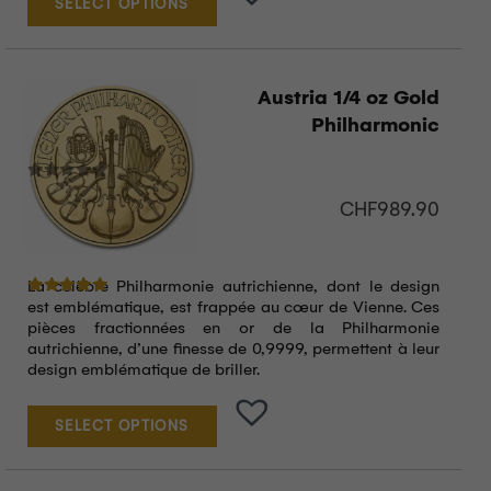
SELECT OPTIONS
Austria 1/4 oz Gold
Philharmonic
CHF
989.90
La célèbre Philharmonie autrichienne, dont le design
Note
5.00
sur 5
est emblématique, est frappée au cœur de Vienne. Ces
pièces fractionnées en or de la Philharmonie
autrichienne, d’une finesse de 0,9999, permettent à leur
design emblématique de briller.
SELECT OPTIONS