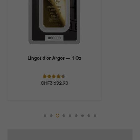
Lingot d’or Argor – 1 Oz
Note
4.27
sur 5
CHF
3'692.90