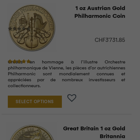
1 oz Austrian Gold
Philharmonic Coin
CHF
3'731.85
Créées en hommage à l’illustre Orchestre
Note
5.00
sur 5
philharmonique de Vienne, les pièces d’or autrichiennes
Philharmonic sont mondialement connues et
appréciées par de nombreux investisseurs et
collectionneurs.
SELECT OPTIONS
Great Britain 1 oz Gold
Britannia