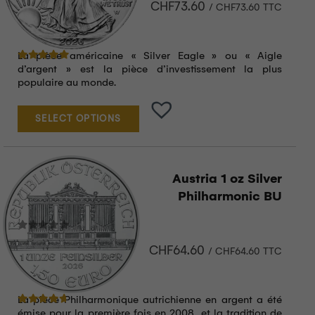
CHF
73.60
/
CHF
73.60
TTC
La pièce américaine « Silver Eagle » ou « Aigle
Note
5.00
sur 5
d’argent » est la pièce d’investissement la plus
populaire au monde.
SELECT OPTIONS
Austria 1 oz Silver
Philharmonic BU
CHF
64.60
/
CHF
64.60
TTC
La pièce Philharmonique autrichienne en argent a été
Note
4.50
sur 5
émise pour la première fois en 2008, et la tradition de