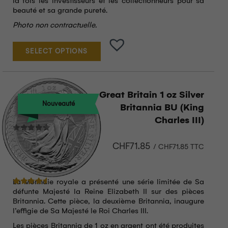
la fois les investisseurs et les collectionneurs pour sa
beauté et sa grande pureté.
Photo non contractuelle.
SELECT OPTIONS
Great Britain 1 oz Silver
Nouveauté
Britannia BU (King
Charles III)
CHF
71.85
/
CHF
71.85
TTC
La Monnaie royale a présenté une série limitée de Sa
Note
4.40
sur 5
défunte Majesté la Reine Elizabeth II sur des pièces
Britannia. Cette pièce, la deuxième Britannia, inaugure
l’effigie de Sa Majesté le Roi Charles III.
Les pièces Britannia de 1 oz en argent ont été produites