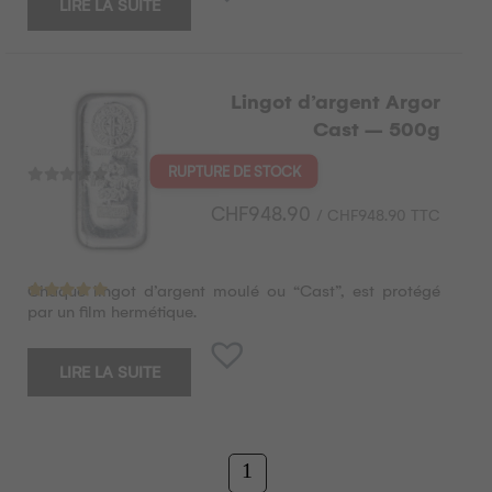
LIRE LA SUITE
Lingot d’argent Argor
Cast – 500g
CHF
948.90
/
CHF
948.90
TTC
Chaque lingot d’argent moulé ou “Cast”, est protégé
Note
5.00
sur 5
par un film hermétique.
LIRE LA SUITE
1