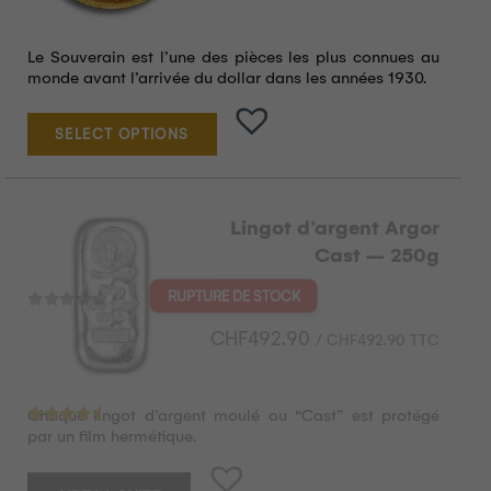
Le Souverain est l’une des pièces les plus connues au
monde avant l’arrivée du dollar dans les années 1930.
SELECT OPTIONS
Lingot d’argent Argor
Cast – 250g
CHF
492.90
/
CHF
492.90
TTC
Chaque lingot d’argent moulé ou “Cast” est protégé
Note
4.38
sur 5
par un film hermétique.