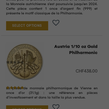
la Monnaie autrichienne s’est poursuivie jusqu’en 2024.
Cette pièce contient 1 once d’argent fin (999) et
présente le motif classique de la Philharmonie.
SELECT OPTIONS
Austria 1/10 oz Gold
Philharmonic
CHF
438.00
La pièce de monnaie philharmonique de Vienne en
Note
5.00
sur 5
once d’or (31.1g) : une référence en pièces
d’investissement et dans la taille la plus vendue.