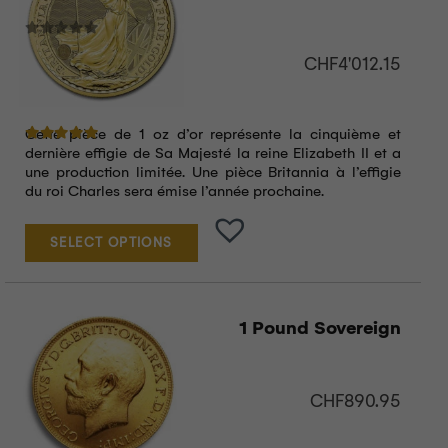
CHF
4'012.15
Cette pièce de 1 oz d’or représente la cinquième et
Note
5.00
sur 5
dernière effigie de Sa Majesté la reine Elizabeth II et a
une production limitée. Une pièce Britannia à l’effigie
du roi Charles sera émise l’année prochaine.
SELECT OPTIONS
1 Pound Sovereign
CHF
890.95