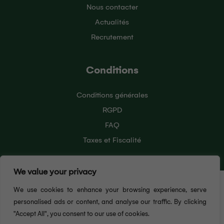
Nous contacter
Actualités
Recrutement
Conditions
Conditions générales
RGPD
FAQ
Taxes et Fiscalité
We value your privacy
Pour vous offrir la meilleure expérience utilisateur
We use cookies to enhance your browsing experience, serve
possible, ce site Web utilise des cookies. En
continuant à naviguer sur ce site, vous acceptez
personalised ads or content, and analyse our traffic. By clicking
notre utilisation des cookies. Pour en savoir plus sur
"Accept All", you consent to our use of cookies.
J'ACCEPTE
les cookies que nous utilisons, consultez notre