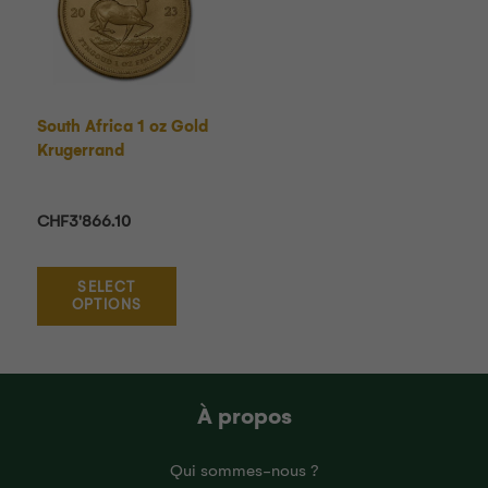
South Africa 1 oz Gold
Krugerrand
CHF
3'866.10
SELECT
OPTIONS
À propos
Qui sommes-nous ?