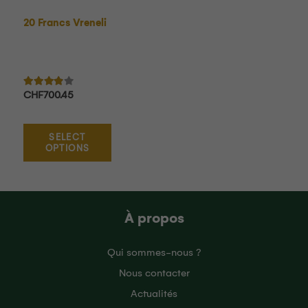
20 Francs Vreneli
Note
3.71
sur 5
CHF
700.45
SELECT
OPTIONS
À propos
Qui sommes-nous ?
Nous contacter
Actualités