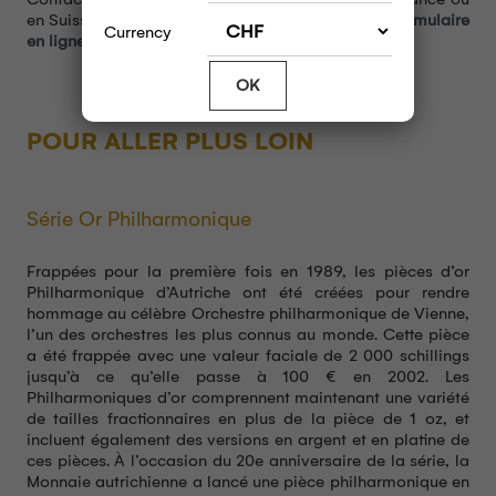
en Suisse, ou posez vos questions grâce à notre
formulaire
Currency
en ligne.
OK
POUR ALLER PLUS LOIN
Série Or Philharmonique
Frappées pour la première fois en 1989, les pièces d’or
Philharmonique d’Autriche ont été créées pour rendre
hommage au célèbre Orchestre philharmonique de Vienne,
l’un des orchestres les plus connus au monde. Cette pièce
a été frappée avec une valeur faciale de 2 000 schillings
jusqu’à ce qu’elle passe à 100 € en 2002. Les
Philharmoniques d’or comprennent maintenant une variété
de tailles fractionnaires en plus de la pièce de 1 oz, et
incluent également des versions en argent et en platine de
ces pièces. À l’occasion du 20e anniversaire de la série, la
Monnaie autrichienne a lancé une pièce philharmonique en