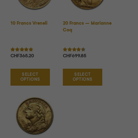
10 Francs Vreneli
20 Francs – Marianne
Coq
Note
5.00
sur 5
Note
4.29
sur 5
CHF
365.20
CHF
699.85
SELECT
SELECT
OPTIONS
OPTIONS