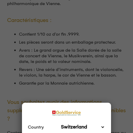
philharmonique de Vienne.
Caractéristiques :
Contient 1/10 oz d’or fin .9999.
Les pièces seront dans un emballage protecteur.
Avers : Le grand orgue de la Salle dorée de la salle
de concert de Vienne, le Musikverein, ainsi que la
date, le poids et la valeur nominale.
Revers : Une série d’instruments, dont le violoncelle,
le violon, la harpe, le cor de Vienne et le basson.
Garantie par la Monnaie autrichienne.
Vous souhaitez avoir des informations
supplémentaires sur nos pièces d’or disponibles
?
Country
Contactez l’une de nos
agences d’achat
d’or en France ou