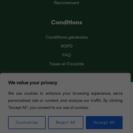
Recrutement
Conditions
Conditions générales
RGPD
FAQ
Taxes et Fiscalité
We value your privacy
Pour vous offrir la meilleure expérience utilisateur
We use cookies to enhance your browsing experience, serve
possible, ce site Web utilise des cookies. En
continuant à naviguer sur ce site, vous acceptez
personalised ads or content, and analyse our traffic. By clicking
notre utilisation des cookies. Pour en savoir plus sur
"Accept All", you consent to our use of cookies.
J'ACCEPTE
les cookies que nous utilisons, consultez notre
politique de confidentialité. Vous pouvez désactiver
Customise
Reject All
Accept All
les cookies à tout moment dans les paramètres de
French
▼
votre navigateur.
RGPD