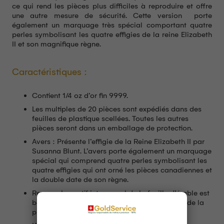
ce qui rend les pièces plus difficiles à reproduire et offre
une autre mesure de sécurité. Cette version porte
également un marquage très spécial comportant quatre
perles symbolisant les quatre effigies de la reine Elizabeth
II et son magnifique règne.
Caractéristiques :
Contient 1/4 oz d’or fin 9999.
Les multiples de 20 pièces sont expédiés dans des
feuilles de plastique scellées. Toutes les autres
pièces seront dans un emballage de protection.
Avers : Présente l’effigie de la Reine Elizabeth II par
Susanna Blunt. L’avers porte également un marquage
spécial qui comprend quatre perles symbolisant les
quatre effigies qui ont orné les pièces canadiennes et
la double date de son règne.
Revers : Le motif intemporel de la feuille d’érable est
bordé de l’inscription ” Canada “, du poids et de la
pureté de 0,9999.