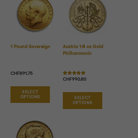
1 Pound Sovereign
Austria 1/4 oz Gold
Philharmonic
CHF
891.75
Note
5.00
sur 5
CHF
990.80
SELECT
OPTIONS
SELECT
OPTIONS