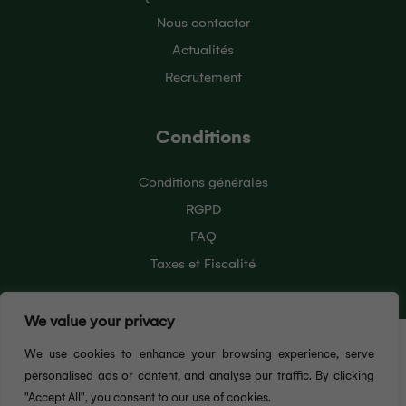
Nous contacter
Actualités
Recrutement
Conditions
Conditions générales
RGPD
FAQ
Taxes et Fiscalité
We value your privacy
Pour vous offrir la meilleure expérience utilisateur
We use cookies to enhance your browsing experience, serve
possible, ce site Web utilise des cookies. En
continuant à naviguer sur ce site, vous acceptez
personalised ads or content, and analyse our traffic. By clicking
notre utilisation des cookies. Pour en savoir plus sur
"Accept All", you consent to our use of cookies.
J'ACCEPTE