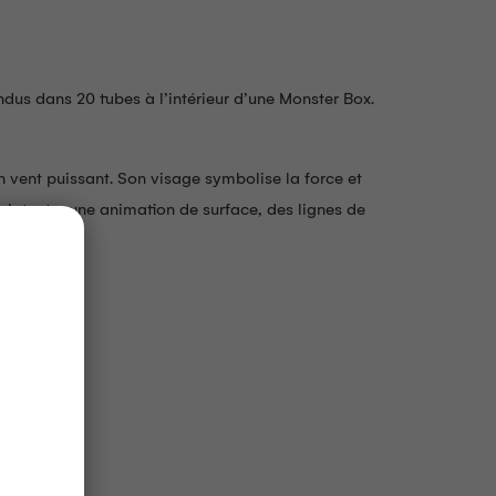
ndus dans 20 tubes à l’intérieur d’une Monster Box.
un vent puissant. Son visage symbolise la force et
latente, une animation de surface, des lignes de
igne.