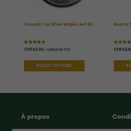
Canada 1 oz Silver Maple Leaf BU
Austria 
Note
4.56
sur 5
Note
4.
CHF
62.90
CHF
62.
/
CHF
62.90
TTC
SELECT OPTIONS
S
À propos
Condi