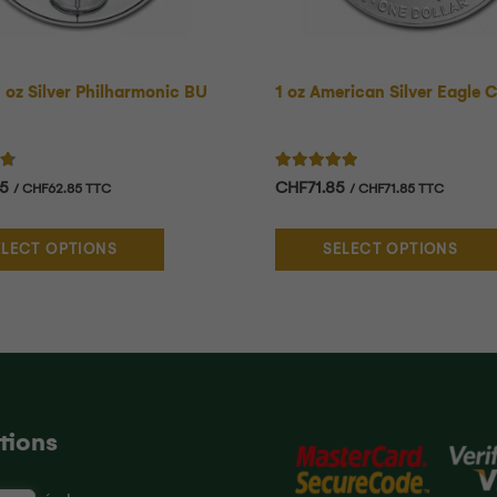
1 oz Silver Philharmonic BU
1 oz American Silver Eagle 
50
sur 5
Note
5.00
sur 5
85
CHF
71.85
/
CHF
62.85
TTC
/
CHF
71.85
TTC
ELECT OPTIONS
SELECT OPTIONS
tions