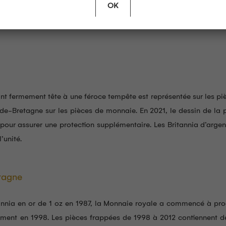
OK
nt fermement tête à une féroce tempête est représentée sur les pi
nde-Bretagne sur les pièces de monnaie. En 2021, le dessin de la
e pour assurer une protection supplémentaire. Les Britannia d’arg
’unité.
etagne
annia en or de 1 oz en 1987, la Monnaie royale a commencé à prod
ment en 1998. Les pièces frappées de 1998 à 2012 contiennent de l