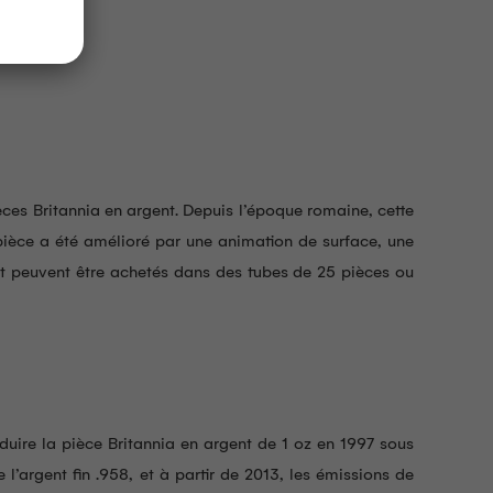
èces Britannia en argent. Depuis l’époque romaine, cette
 pièce a été amélioré par une animation de surface, une
ent peuvent être achetés dans des tubes de 25 pièces ou
uire la pièce Britannia en argent de 1 oz en 1997 sous
’argent fin .958, et à partir de 2013, les émissions de