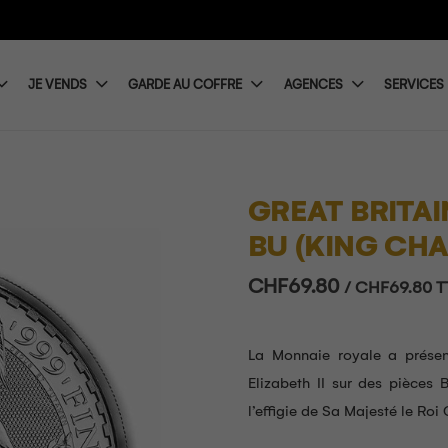
JE VENDS
GARDE AU COFFRE
AGENCES
SERVICES
GREAT BRITAI
BU (KING CHAR
CHF
69.80
/
CHF
69.80
T
La Monnaie royale a présen
Elizabeth II sur des pièces 
l’effigie de Sa Majesté le Roi C