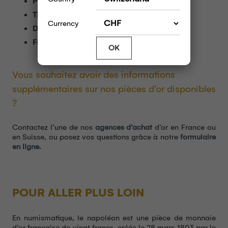
Poids :
6,45g
Titre :
900‰
Currency
Diamètre :
21mm
Frappe :
à partir de 1861
OK
Vous souhaitez avoir des informations
supplémentaires sur nos pièces d’or disponibles
?
Contactez l’une de nos
agences d’achat
d’or en France ou
en Suisse, ou posez vos questions grâce à notre
formulaire
en ligne.
POUR ALLER PLUS LOIN
En numismatique, le napoléon est une pièce de monnaie
d’or française de vingt francs, créée le 28 mars 1803 par le