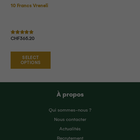
10 Francs Vreneli
Note
5.00
sur 5
CHF
365.20
SELECT
OPTIONS
À propos
Qui sommes-nous ?
Nous contacter
Actualités
Recrutement