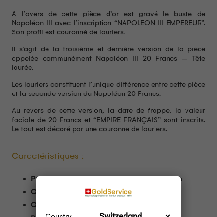
A l’avers de cette pièce d’or est gravé le buste de
Napoléon III avec l’inscription “NAPOLEON III EMPEREUR”.
Son profil est couronné de lauriers.
Il s’agit de la troisième et dernière version de la pièce
appelée communément Napoléon III 20 Francs – Tête
laurée.
Les lauriers constituent l’unique différence entre cette pièce
et la seconde version du Napoléon 20 Francs.
Au revers de cette version, la date de frappe, la valeur
faciale de 20 Francs et “EMPIRE FRANÇAIS” sont inscrits.
Le tout est décoré par une couronne de lauriers.
Caractéristiques :
Produit :
Napoléon III 20 Francs – Tête laurée
Origine :
France
Or fin :
5,81g
Country