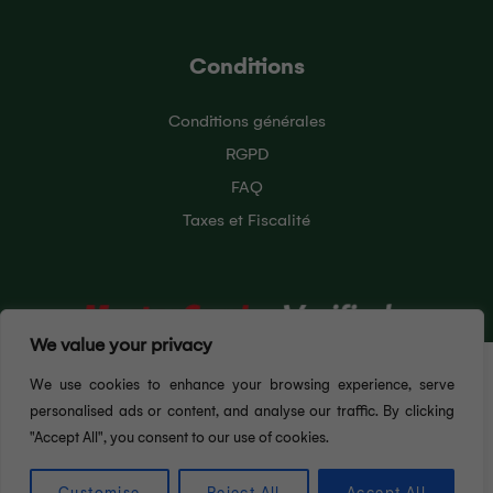
Conditions
Conditions générales
RGPD
FAQ
Taxes et Fiscalité
We value your privacy
Pour vous offrir la meilleure expérience utilisateur
We use cookies to enhance your browsing experience, serve
possible, ce site Web utilise des cookies. En
continuant à naviguer sur ce site, vous acceptez
personalised ads or content, and analyse our traffic. By clicking
notre utilisation des cookies. Pour en savoir plus sur
"Accept All", you consent to our use of cookies.
J'ACCEPTE
les cookies que nous utilisons, consultez notre
politique de confidentialité. Vous pouvez désactiver
Customise
Reject All
Accept All