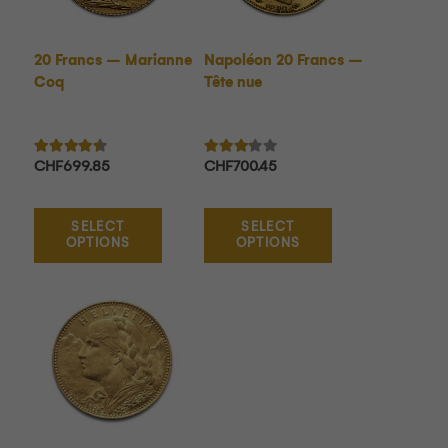
20 Francs – Marianne
Napoléon 20 Francs –
Coq
Tête nue
Note
4.29
sur 5
Note
3.13
sur 5
CHF
699.85
CHF
700.45
SELECT
SELECT
OPTIONS
OPTIONS