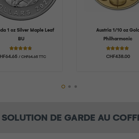
a 1 oz Silver Maple Leaf
Austria 1/10 oz Gol
BU
Philharmonic
Note
4.56
sur 5
Note
5.00
sur
HF
64.65
CHF
438.00
/
CHF
64.65
TTC
SOLUTION DE GARDE AU COFF