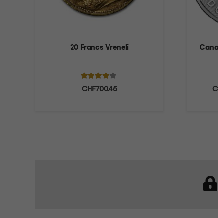
20 Francs Vreneli
Canad
Note
3.71
sur 5
CHF
700.45
C