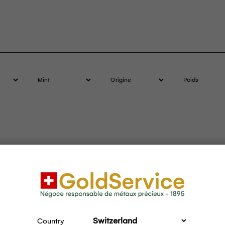
 d’or Argor Cast – 1 Kg
Country
1.85