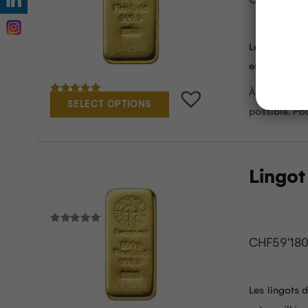
Les lingots 
estampillés e
À noter : po
Note
5.00
sur 5
SELECT OPTIONS
possible. Po
Lingot
CHF
59'18
Les lingots 