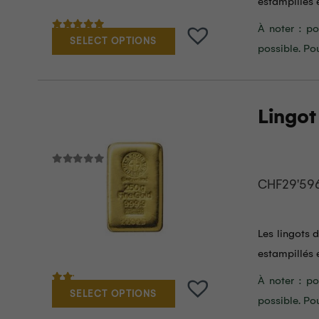
estampillés e
À noter : po
Note
5.00
sur 5
SELECT OPTIONS
possible. Po
Lingot
CHF
29'59
Les lingots 
estampillés e
À noter : po
Note
2.00
sur 5
SELECT OPTIONS
possible. Po