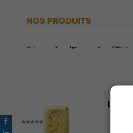
NOS PRODUITS
Lingot
CHF
118'34