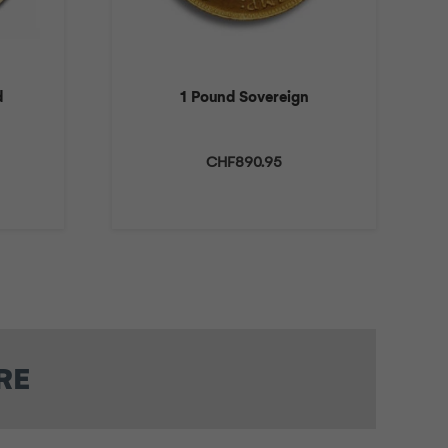
d
1 Pound Sovereign
CHF
890.95
 5
RE