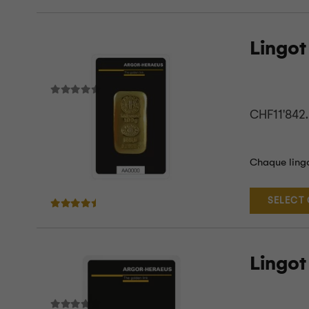
Lingot
CHF
11'842
Chaque lingot
SELECT
Note
4.33
sur 5
Lingot