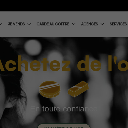
JE VENDS
GARDE AU COFFRE
AGENCES
SERVICES
Achetez de l'o
En toute confiance