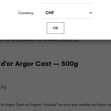
Currency
d’or Argor Cast ou lingots “moulés” ne sont pas scellés de façon h
t remis avec un certificat d’authenticité.
OK
ur des raisons de sécurité, aucun envoi n’est disponible pour ce 
ur tout renseignement sur ce service, cliquez
ici.
 d’or Argor Cast – 500g
0.90
d’or Argor Cast ou lingots “moulés” ne sont pas scellés de façon h